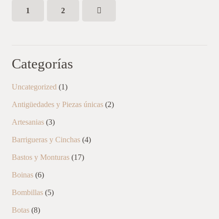
1
2
Categorías
1
Uncategorized
1
producto
2
Antigüedades y Piezas únicas
2
productos
3
Artesanias
3
productos
4
Barrigueras y Cinchas
4
productos
17
Bastos y Monturas
17
productos
6
Boinas
6
productos
5
Bombillas
5
productos
8
Botas
8