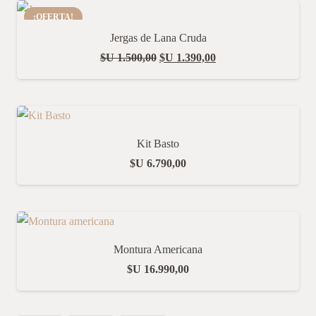
¡OFERTA!
Jergas de Lana Cruda
El
El
$U
1.500,00
$U
1.390,00
precio
precio
original
actual
era:
es:
$U 1.500,00.
$U 1.390,00.
Kit Basto
$U
6.790,00
Montura Americana
$U
16.990,00