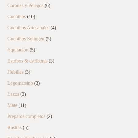
productos
6
Caronas y Pelegos
6
productos
10
Cuchillos
10
productos
4
Cuchillos Artesanales
4
productos
5
Cuchillos Solingen
5
productos
5
Equitacion
5
productos
3
Estribos & estriberas
3
productos
3
Hebillas
3
productos
3
Lagomarsino
3
productos
3
Lazos
3
productos
11
Mate
11
productos
2
Preparos completos
2
productos
5
Rastras
5
productos