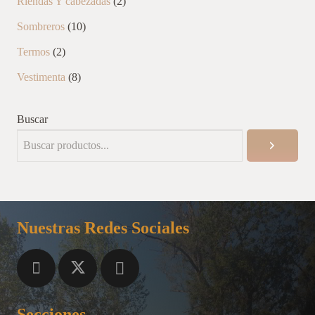
2
Riendas Y cabezadas
2
productos
10
Sombreros
10
productos
2
Termos
2
productos
8
Vestimenta
8
productos
Buscar
Nuestras Redes Sociales
Secciones