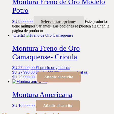
Montura Freno de Oro Modelo
Potro
$U
9.900,00
Seleccionar opciones
Este producto
tiene múltiples variantes. Las opciones se pueden elegir en la
página de producto
¡Oferta!
Montura Freno de Oro
Camaquense- Crioula
$U
27.990,00
El precio original era:
$U 27.990,00.
$U
25.990,00
El precio actual es:
$U 25.990,00.
Añadir al carrito
Montura Americana
$U
16.990,00
Añadir al carrito