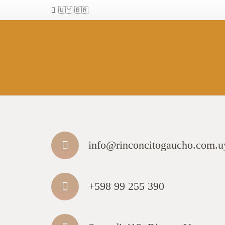
🇺🇾 🇧🇷
info@rinconcitogaucho.com.u
+598 99 255 390