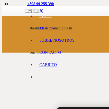
+598 99 255 390
🇺🇾 🇧🇷
INICIO
Producto
TIENDA
se ha añadido a tu
SOBRE NOSOTROS
carrito.
CONTACTO
CARRITO