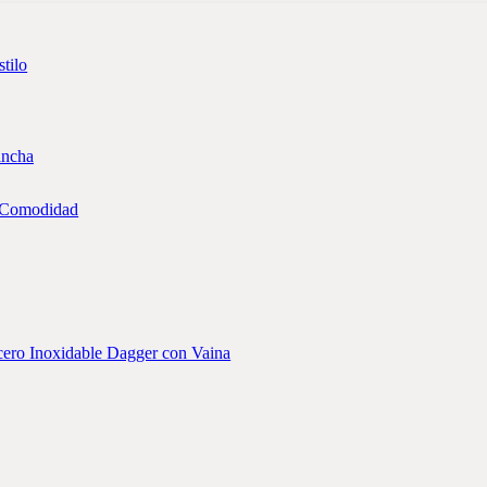
tilo
y Comodidad
cero Inoxidable Dagger con Vaina