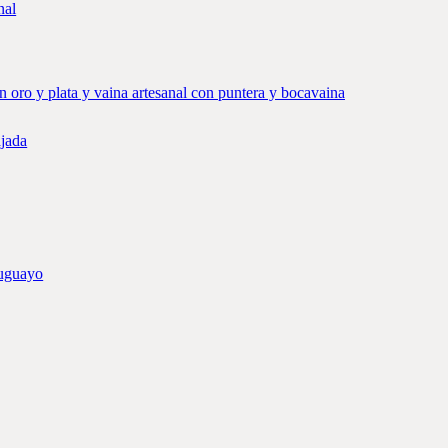
nal
ajada
ruguayo