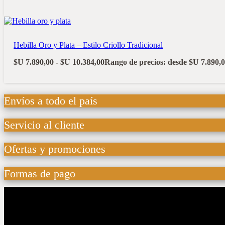
Hebilla Oro y Plata – Estilo Criollo Tradicional
$U
7.890,00
-
$U
10.384,00
Rango de precios: desde $U 7.890,0
Envíos a todo el país
Servicio al cliente
Ofertas y promociones
Formas de pago