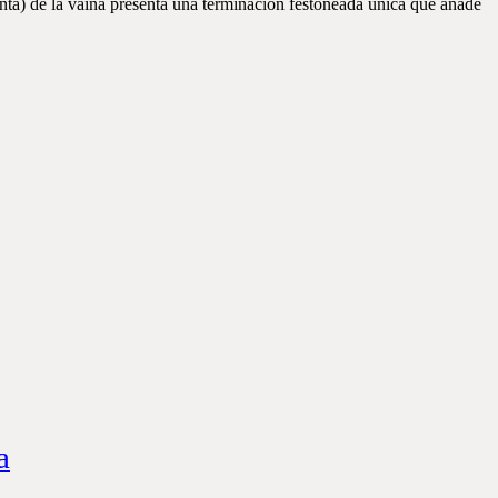
nta) de la vaina presenta una terminación festoneada única que añade
a