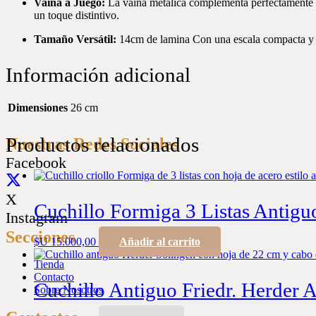
Vaina a Juego:
La vaina metálica complementa perfectamente el
un toque distintivo.
Tamaño Versátil:
14cm de lamina Con una escala compacta y 
Información adicional
Dimensiones
26 cm
Productos relacionados
Nuestras Redes Sociales
Facebook
X
Cuchillo Formiga 3 Listas Antigu
Instagram
Secciones
$U
15.000,00
Añadir al carrito
Tienda
Contacto
Cuchillo Antiguo Friedr. Herder 
Sobre Nosotros