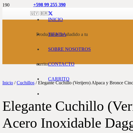
+598 99 255 390
🇺🇾 🇧🇷
INICIO
Producto
TIENDA
se ha añadido a tu
SOBRE NOSOTROS
carrito.
CONTACTO
CARRITO
Inicio
/
Cuchillos
/ Elegante Cuchillo (Verijero) Alpaca y Bronce Ci
Elegante Cuchillo (Ver
Acero Inoxidable Dagg