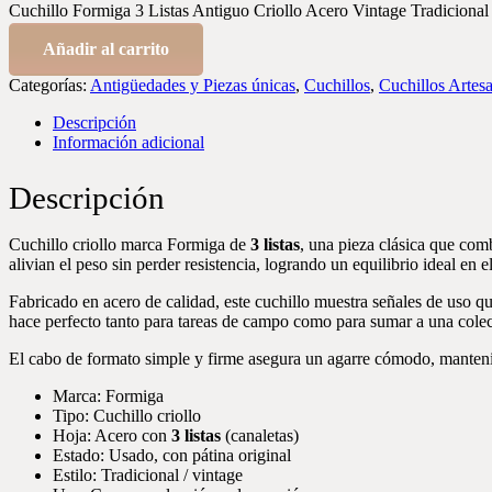
Cuchillo Formiga 3 Listas Antiguo Criollo Acero Vintage Tradicional
Añadir al carrito
Categorías:
Antigüedades y Piezas únicas
,
Cuchillos
,
Cuchillos Artes
Descripción
Información adicional
Descripción
Cuchillo criollo marca
Formiga
de
3 listas
, una pieza clásica que comb
alivian el peso sin perder resistencia, logrando un equilibrio ideal en el
Fabricado en acero de calidad, este cuchillo muestra señales de uso qu
hace perfecto tanto para tareas de campo como para sumar a una colecc
El cabo de formato simple y firme asegura un agarre cómodo, mantenie
Marca:
Formiga
Tipo: Cuchillo criollo
Hoja: Acero con
3 listas
(canaletas)
Estado: Usado, con pátina original
Estilo: Tradicional / vintage