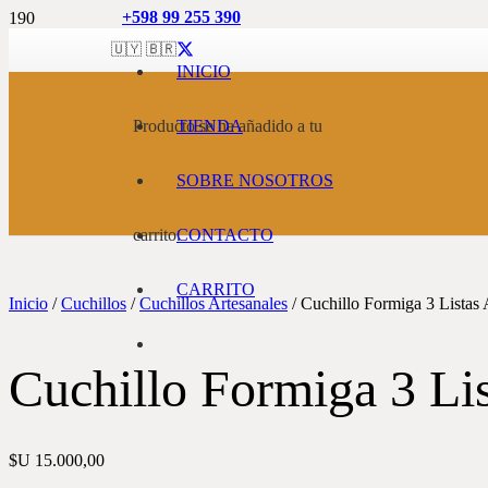
+598 99 255 390
🇺🇾 🇧🇷
INICIO
Producto
TIENDA
se ha añadido a tu
SOBRE NOSOTROS
carrito.
CONTACTO
CARRITO
Inicio
/
Cuchillos
/
Cuchillos Artesanales
/ Cuchillo Formiga 3 Listas 
Cuchillo Formiga 3 Lis
$U
15.000,00