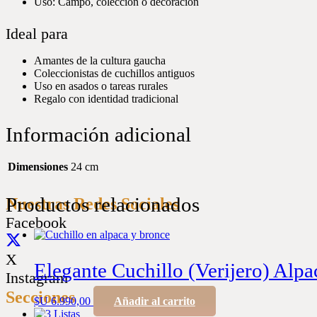
Uso: Campo, colección o decoración
Ideal para
Amantes de la cultura gaucha
Coleccionistas de cuchillos antiguos
Uso en asados o tareas rurales
Regalo con identidad tradicional
Información adicional
Dimensiones
24 cm
Productos relacionados
Nuestras Redes Sociales
Facebook
X
Elegante Cuchillo (Verijero) Alp
Instagram
Secciones
$U
6.990,00
Añadir al carrito