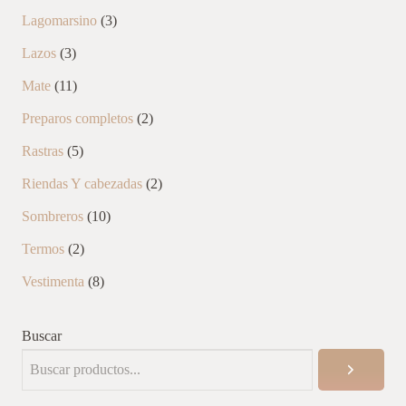
productos
3
Lagomarsino
3
productos
3
Lazos
3
productos
11
Mate
11
productos
2
Preparos completos
2
productos
5
Rastras
5
productos
2
Riendas Y cabezadas
2
productos
10
Sombreros
10
productos
2
Termos
2
productos
8
Vestimenta
8
productos
Buscar