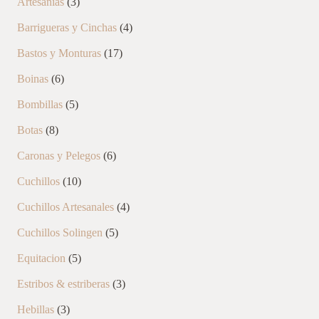
3
Artesanias
3
productos
4
Barrigueras y Cinchas
4
productos
17
Bastos y Monturas
17
productos
6
Boinas
6
productos
5
Bombillas
5
productos
8
Botas
8
productos
6
Caronas y Pelegos
6
productos
10
Cuchillos
10
productos
4
Cuchillos Artesanales
4
productos
5
Cuchillos Solingen
5
productos
5
Equitacion
5
productos
3
Estribos & estriberas
3
productos
3
Hebillas
3