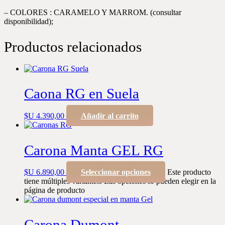
– COLORES : CARAMELO Y MARROM. (consultar
disponibilidad);
Productos relacionados
Caona RG en Suela
$U
4.390,00
Añadir al carrito
Carona Manta GEL RG
$U
6.890,00
Seleccionar opciones
Este producto
tiene múltiples variantes. Las opciones se pueden elegir en la
página de producto
Carona Dumont