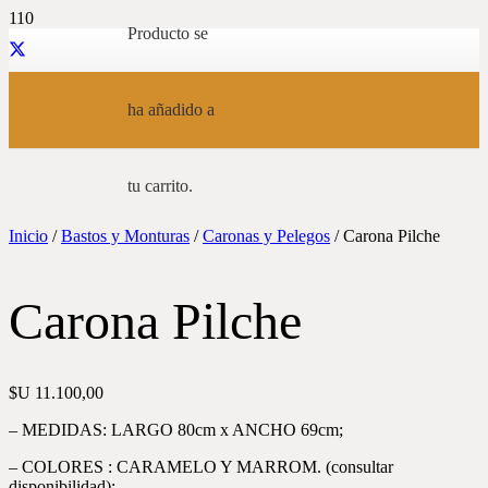
Producto
se
ha añadido a
tu carrito.
Inicio
/
Bastos y Monturas
/
Caronas y Pelegos
/ Carona Pilche
Carona Pilche
$U
11.100,00
– MEDIDAS: LARGO 80cm x ANCHO 69cm;
– COLORES : CARAMELO Y MARROM. (consultar
disponibilidad);