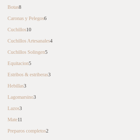
productos
8
Botas
8
productos
6
Caronas y Pelegos
6
productos
10
Cuchillos
10
productos
4
Cuchillos Artesanales
4
productos
5
Cuchillos Solingen
5
productos
5
Equitacion
5
productos
3
Estribos & estriberas
3
productos
3
Hebillas
3
productos
3
Lagomarsino
3
productos
3
Lazos
3
productos
11
Mate
11
productos
2
Preparos completos
2
productos