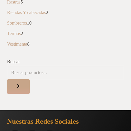
5
Rastras
5
productos
2
Riendas Y cabezadas
2
productos
10
Sombreros
10
productos
2
Termos
2
productos
8
Vestimenta
8
productos
Buscar
Nuestras Redes Sociales