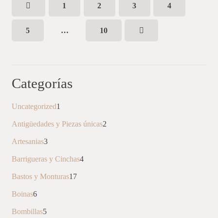
1
2
3
4
5
…
10
Categorías
1
Uncategorized
1
producto
2
Antigüedades y Piezas únicas
2
productos
3
Artesanias
3
productos
4
Barrigueras y Cinchas
4
productos
17
Bastos y Monturas
17
productos
6
Boinas
6
productos
5
Bombillas
5