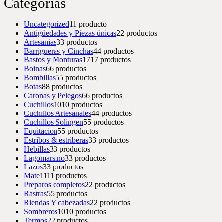
Categorías
Uncategorized
1
1 producto
Antigüedades y Piezas únicas
2
2 productos
Artesanias
3
3 productos
Barrigueras y Cinchas
4
4 productos
Bastos y Monturas
17
17 productos
Boinas
6
6 productos
Bombillas
5
5 productos
Botas
8
8 productos
Caronas y Pelegos
6
6 productos
Cuchillos
10
10 productos
Cuchillos Artesanales
4
4 productos
Cuchillos Solingen
5
5 productos
Equitacion
5
5 productos
Estribos & estriberas
3
3 productos
Hebillas
3
3 productos
Lagomarsino
3
3 productos
Lazos
3
3 productos
Mate
11
11 productos
Preparos completos
2
2 productos
Rastras
5
5 productos
Riendas Y cabezadas
2
2 productos
Sombreros
10
10 productos
Termos
2
2 productos