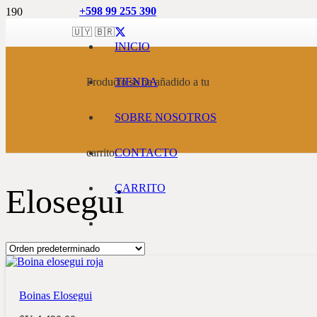
+598 99 255 390
🇺🇾 🇧🇷
INICIO
Producto
TIENDA
se ha añadido a tu
SOBRE NOSOTROS
carrito.
CONTACTO
CARRITO
Elosegui
Boinas Elosegui