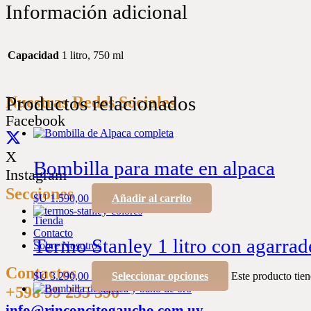
Información adicional
Capacidad
1 litro, 750 ml
Productos relacionados
Nuestras Redes Sociales
Facebook
X
Bombilla para mate en alpaca
Instagram
Secciones
$U
1.590,00
Añadir al carrito
Tienda
Contacto
Termo Stanley 1 litro con agarrad
Sobre Nosotros
Contactos
$U
3.290,00
Seleccionar opciones
Este producto tien
+598 99 255 390
info@rinconcitogaucho.com.uy