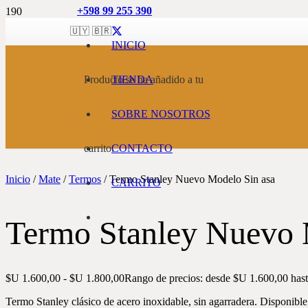
+598 99 255 390
🇺🇾 🇧🇷
INICIO
Producto
TIENDA
se ha añadido a tu
SOBRE NOSOTROS
carrito.
CONTACTO
Inicio
/
Mate
/
Termos
/ Termo Stanley Nuevo Modelo Sin asa
CARRITO
Termo Stanley Nuevo 
$U
1.600,00
-
$U
1.800,00
Rango de precios: desde $U 1.600,00 has
Termo Stanley clásico de acero inoxidable, sin agarradera. Disponible