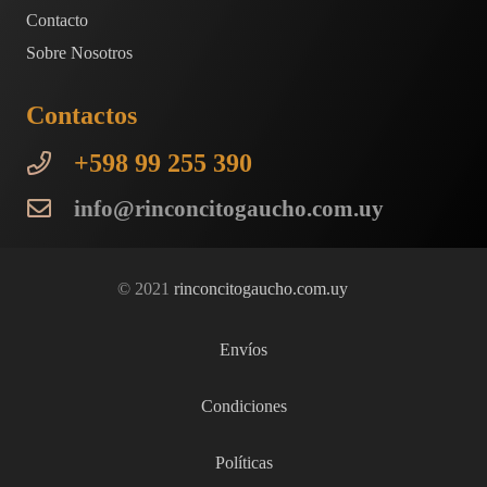
página
Contacto
de
Sobre Nosotros
producto
Contactos
+598 99 255 390
info@rinconcitogaucho.com.uy
© 2021
rinconcitogaucho.com.uy
Envíos
Condiciones
Políticas