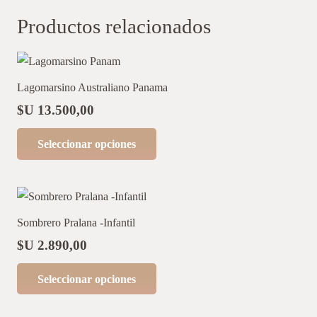
Productos relacionados
Lagomarsino Australiano Panama
$U
13.500,00
Este
Seleccionar opciones
producto
tiene
múltiples
variantes.
Sombrero Pralana -Infantil
Las
$U
2.890,00
opciones
Este
se
Seleccionar opciones
producto
pueden
tiene
elegir