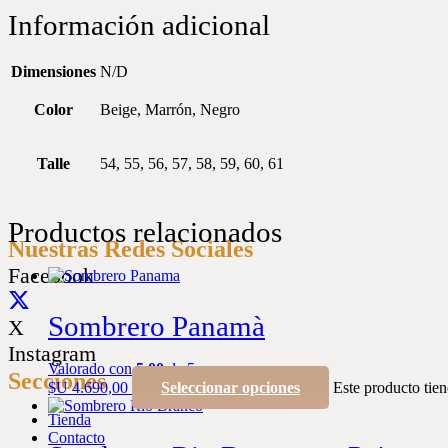
Información adicional
Dimensiones
N/D
Color
Beige, Marrón, Negro
Talle
54, 55, 56, 57, 58, 59, 60, 61
Productos relacionados
Nuestras Redes Sociales
Facebook
Sombrero Panamà
X
Instagram
Valorado con
5.00
de 5
Secciones
$U
4.690,00
Seleccionar opciones
Este producto tien
Tienda
Contacto