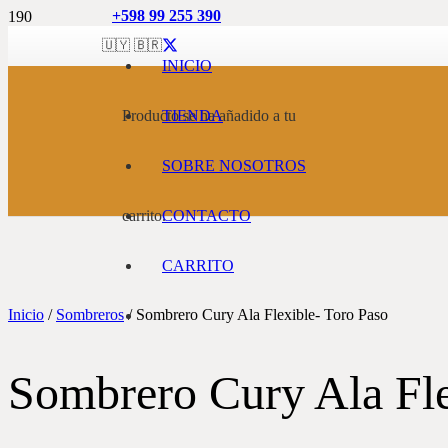
+598 99 255 390
🇺🇾 🇧🇷
INICIO
Producto
TIENDA
se ha añadido a tu
SOBRE NOSOTROS
carrito.
CONTACTO
CARRITO
Inicio
/
Sombreros
/ Sombrero Cury Ala Flexible- Toro Paso
Sombrero Cury Ala Fle