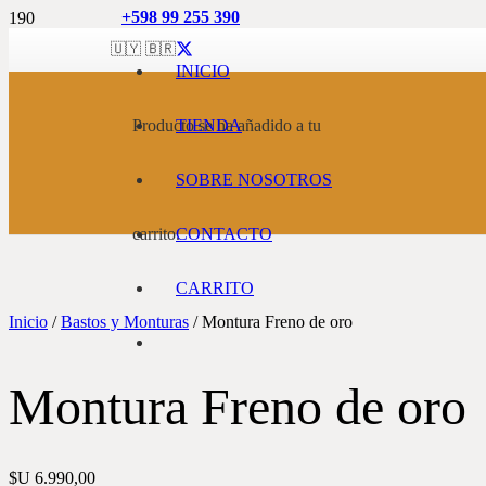
+598 99 255 390
🇺🇾 🇧🇷
INICIO
Producto
TIENDA
se ha añadido a tu
SOBRE NOSOTROS
carrito.
CONTACTO
CARRITO
Inicio
/
Bastos y Monturas
/ Montura Freno de oro
Montura Freno de oro
$U
6.990,00