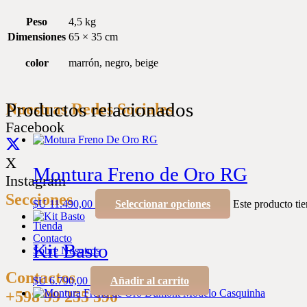
Peso
4,5 kg
Dimensiones
65 × 35 cm
color
marrón, negro, beige
Productos relacionados
Nuestras Redes Sociales
Facebook
X
Montura Freno de Oro RG
Instagram
Secciones
$U
11.490,00
Seleccionar opciones
Este producto tie
Tienda
Contacto
Kit Basto
Sobre Nosotros
Contactos
$U
6.790,00
Añadir al carrito
+598 99 255 390