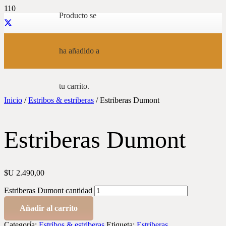
Producto
se
ha añadido a
tu carrito.
Inicio
/
Estribos & estriberas
/ Estriberas Dumont
Estriberas Dumont
$U
2.490,00
Estriberas Dumont cantidad
Añadir al carrito
Categoría:
Estribos & estriberas
Etiqueta:
Estriberas