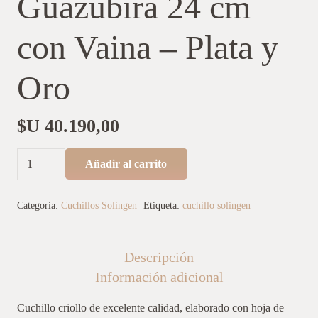
Guazubirá 24 cm
con Vaina – Plata y
Oro
$U
40.190,00
Cuchillo
Añadir al carrito
Solingen
Guazubirá
Categoría:
Cuchillos Solingen
Etiqueta:
cuchillo solingen
24
cm
Descripción
con
Información adicional
Vaina
–
Cuchillo criollo de excelente calidad, elaborado con hoja de
Plata