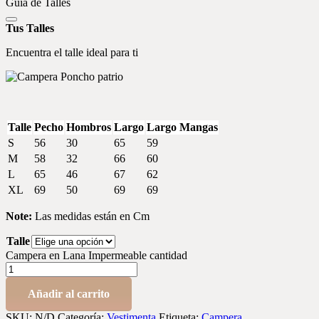
Guía de Talles
Tus Talles
Encuentra el talle ideal para ti
Talle
Pecho
Hombros
Largo
Largo Mangas
S
56
30
65
59
M
58
32
66
60
L
65
46
67
62
XL
69
50
69
69
Note:
Las medidas están en Cm
Talle
Campera en Lana Impermeable cantidad
Añadir al carrito
SKU:
N/D
Categoría:
Vestimenta
Etiqueta:
Campera