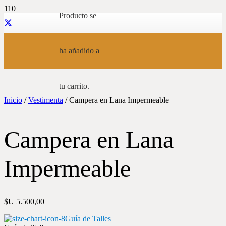
Producto
se
ha añadido a
tu carrito.
Inicio
/
Vestimenta
/ Campera en Lana Impermeable
Campera en Lana
Impermeable
$U
5.500,00
Guía de Talles