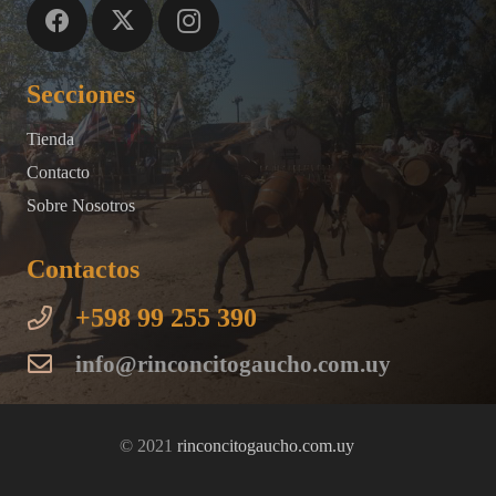
pueden
elegir
Secciones
en
la
Tienda
página
Contacto
de
Sobre Nosotros
producto
Contactos
+598 99 255 390
info@rinconcitogaucho.com.uy
© 2021
rinconcitogaucho.com.uy