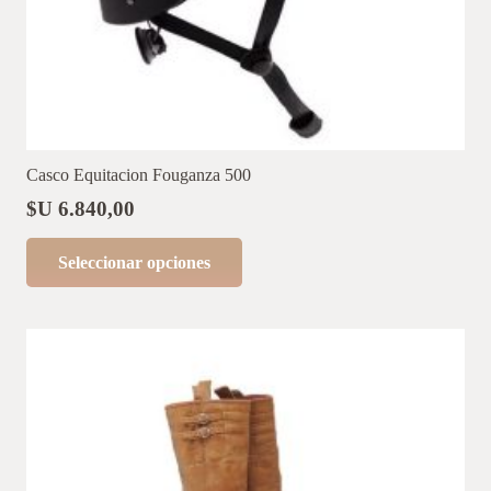
en
la
página
de
producto
Casco Equitacion Fouganza 500
$U
6.840,00
Este
Seleccionar opciones
producto
tiene
múltiples
variantes.
Las
opciones
se
pueden