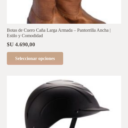
Botas de Cuero Caña Larga Armada – Pantorrilla Ancha |
Estilo y Comodidad
$U
4.690,00
Este
Seleccionar opciones
producto
tiene
múltiples
variantes.
Las
opciones
se
pueden
elegir