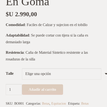
En Goma
$U
2.990,00
Comodidad
: Faciles de Calzar y sujecion en el tobillo
Adaptabilidad
: Se puede cortar con tijera si la caña es
demasiado larga
Resistencia
: Caña de Material Sintetico resistente a las
rosaduras de la silla
Talle
Botas
Añadir al carrito
de
Equitación
SKU:
BO001
Categorías:
Botas
,
Equitacion
Etiqueta:
Botas